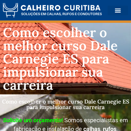
QUEM SOMOS
Como escolher o
melhor curso Dale
Carnegie ES para
impulsionar sua
carreira
Como escolher o melhor curso Dale Carnegie ES
para impulsionar sua carreira
Solicite um orçamento!
Somos especialistas em
fabricação e instalação de
calhas
,
rufos
,