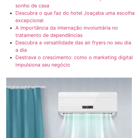
sonho de casa
Descubra o que faz do hotel Joaçaba uma escolha
excepcional
A importância da internação involuntária no
tratamento de dependências
Descubra a versatilidade das air fryers no seu dia
a dia
Destrave o crescimento: como o marketing digital
impulsiona seu negócio