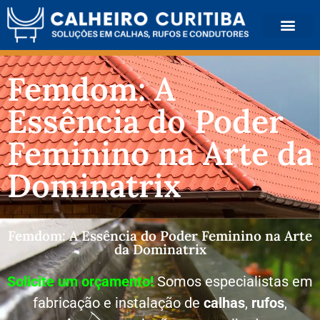
QUEM SOMOS
Femdom: A
Essência do Poder
Feminino na Arte da
Dominatrix
Femdom: A Essência do Poder Feminino na Arte
da Dominatrix
Solicite um orçamento!
Somos especialistas em
fabricação e instalação de
calhas
,
rufos
,