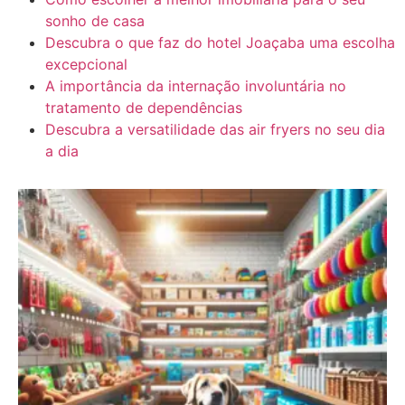
sonho de casa
Descubra o que faz do hotel Joaçaba uma escolha
excepcional
A importância da internação involuntária no
tratamento de dependências
Descubra a versatilidade das air fryers no seu dia
a dia