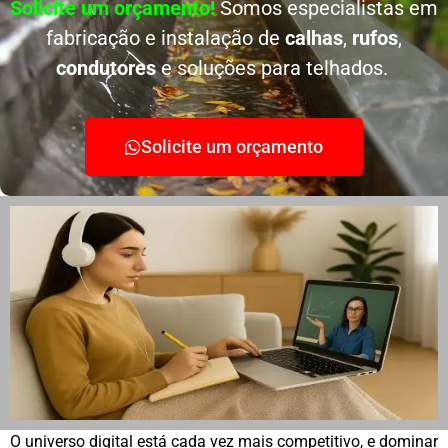
Solicite um orçamento!
Somos especialistas em
fabricação e instalação de
calhas
,
rufos
,
condutores
e soluções para telhados.
Solicite um orçamento
O universo digital está cada vez mais competitivo, e dominar