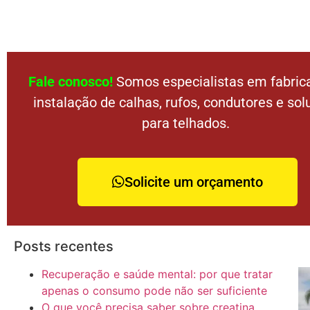
Fale conosco!
Somos especialistas em fabric
instalação de calhas, rufos, condutores e so
para telhados.
Solicite um orçamento
Posts recentes
Recuperação e saúde mental: por que tratar
apenas o consumo pode não ser suficiente
O que você precisa saber sobre creatina