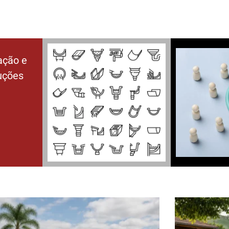
ação e
luções