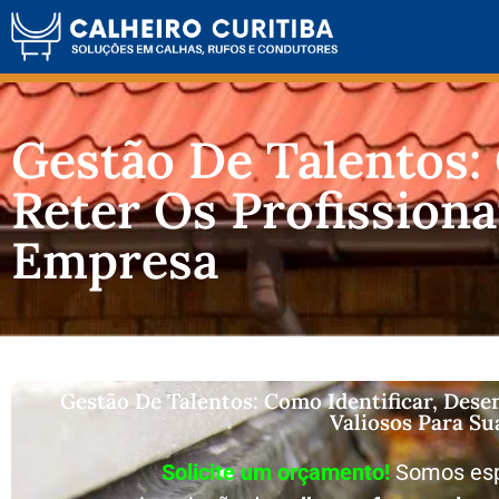
Gestão De Talentos:
Reter Os Profissiona
Empresa
Gestão De Talentos: Como Identificar, Dese
Valiosos Para S
Solicite um orçamento!
Somos esp