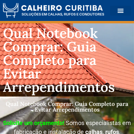
QUEM SOMOS
Qual Notebook
Comprar: Guia
Completo para
Evitar
Arrependimentos
Qual Notebook Comprar: Guia Completo para
Evitar Arrependimentos
Solicite um orçamento!
Somos especialistas em
fabricação e instalação de
calhas
,
rufos
,