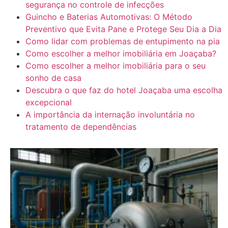
segurança no controle de infecções
Guincho e Baterias Automotivas: O Método
Preventivo que Evita Pane e Protege Seu Dia a Dia
Como lidar com problemas de entupimento na pia
Como escolher a melhor imobiliária em Joaçaba?
Como escolher a melhor imobiliária para o seu
sonho de casa
Descubra o que faz do hotel Joaçaba uma escolha
excepcional
A importância da internação involuntária no
tratamento de dependências