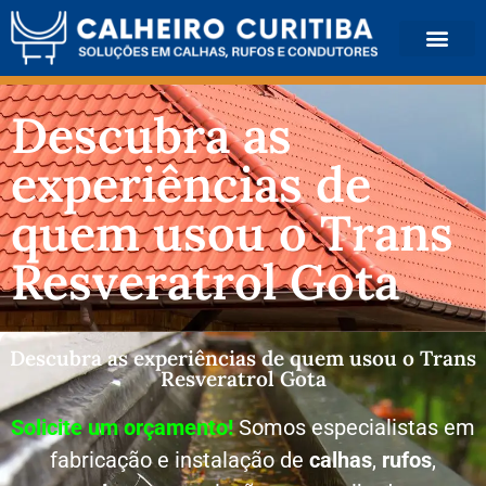
QUEM SOMOS
Descubra as
experiências de
quem usou o Trans
Resveratrol Gota
Descubra as experiências de quem usou o Trans
Resveratrol Gota
Solicite um orçamento!
Somos especialistas em
fabricação e instalação de
calhas
,
rufos
,