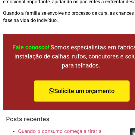
emocional importante, ajudando os pacientes a enfrentar desaf
Quando a família se envolve no processo de cura, as chances
fase na vida do indivíduo.
Fale conosco!
Somos especialistas em fabric
instalação de calhas, rufos, condutores e so
para telhados.
Solicite um orçamento
Posts recentes
Quando o consumo começa a tirar a