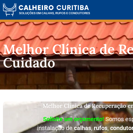
Melhor Clínica de R
Cuidado
Melhor Clínica de Recuperação e
Solicite um orçamento!
Somos esp
instalação de
calhas
,
rufos
,
conduto