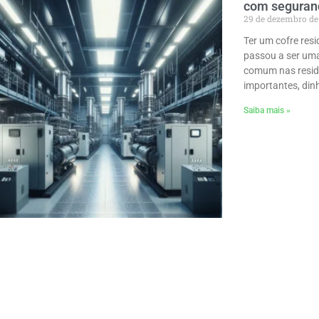
com seguranç
29 de dezembro de
Ter um cofre resi
passou a ser uma
comum nas resid
importantes, dinh
Saiba mais »