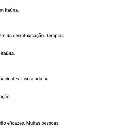
em Itaúna.
lém da desintoxicação. Terapias
 Itaúna
.
pacientes. Isso ajuda na
tação.
são eficazes. Muitas pessoas