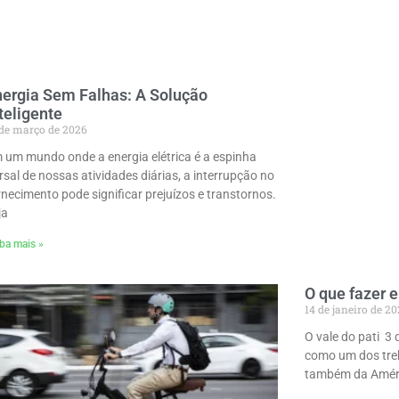
ergia Sem Falhas: A Solução
teligente
 de março de 2026
 um mundo onde a energia elétrica é a espinha
rsal de nossas atividades diárias, a interrupção no
rnecimento pode significar prejuízos e transtornos.
ja
ba mais »
O que fazer e
14 de janeiro de 2
O vale do pati 3
como um dos trek
também da Améri