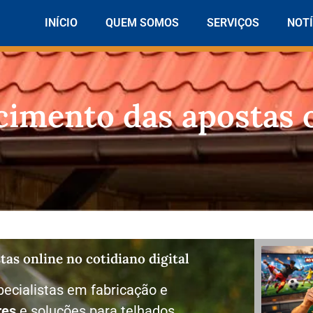
INÍCIO
QUEM SOMOS
SERVIÇOS
NOTÍ
cimento das apostas 
tas online no cotidiano digital
ecialistas em fabricação e
res
e soluções para telhados.