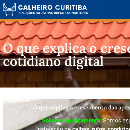
O que explica o cres
cotidiano digital
O que explica o crescimento das apos
Solicite um orçamento!
Somos esp
instalação de
calhas
,
rufos
,
conduto