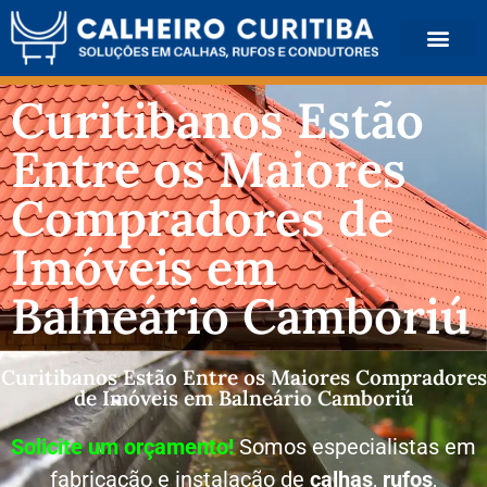
QUEM SOMOS
Curitibanos Estão
Entre os Maiores
Compradores de
Imóveis em
Balneário Camboriú
Curitibanos Estão Entre os Maiores Compradores
de Imóveis em Balneário Camboriú
Solicite um orçamento!
Somos especialistas em
fabricação e instalação de
calhas
,
rufos
,