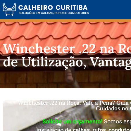
Winchester .22 na R
de Utilização, Vant
Winchester .22 na Roça: Vale a Pena? Guia
Cuidados no
Solicite um orçamento!
Somos esp
instalação de
calhas
,
rufos
,
conduto