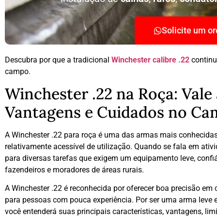
Solicite um o
Descubra por que a tradicional
Winchester calibre .22
continu
campo.
Winchester .22 na Roça: Vale
Vantagens e Cuidados no C
A Winchester .22 para roça é uma das armas mais conhecidas e
relativamente acessível de utilização. Quando se fala em ati
para diversas tarefas que exigem um equipamento leve, confiá
fazendeiros e moradores de áreas rurais.
A Winchester .22 é reconhecida por oferecer boa precisão em
para pessoas com pouca experiência. Por ser uma arma leve e d
você entenderá suas principais características, vantagens, l