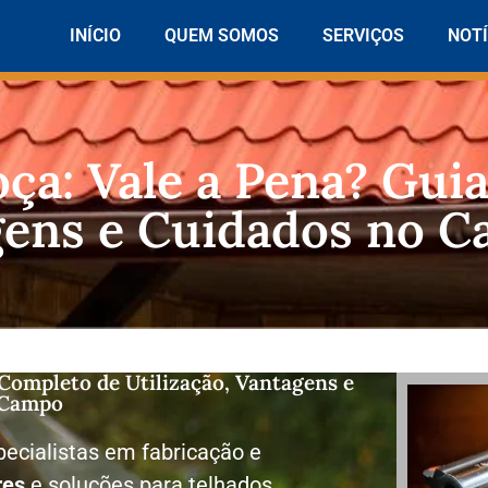
INÍCIO
QUEM SOMOS
SERVIÇOS
NOTÍ
oça: Vale a Pena? Gui
agens e Cuidados no 
 Completo de Utilização, Vantagens e
 Campo
ecialistas em fabricação e
res
e soluções para telhados.