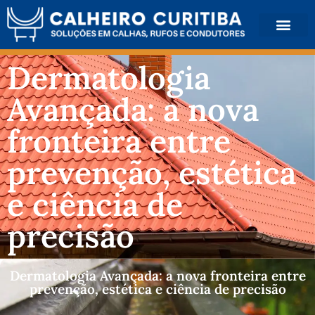
QUEM SOMOS
Dermatologia
Avançada: a nova
fronteira entre
prevenção, estética
e ciência de
precisão
Dermatologia Avançada: a nova fronteira entre
prevenção, estética e ciência de precisão