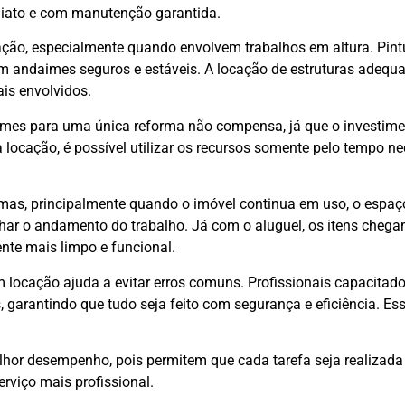
ediato e com manutenção garantida.
ção, especialmente quando envolvem trabalhos em altura. Pintu
em andaimes seguros e estáveis. A locação de estruturas adequad
ais envolvidos.
imes para uma única reforma não compensa, já que o investiment
locação, é possível utilizar os recursos somente pelo tempo ne
as, principalmente quando o imóvel continua em uso, o espaç
har o andamento do trabalho. Já com o aluguel, os itens cheg
ente mais limpo e funcional.
 locação ajuda a evitar erros comuns. Profissionais capacitad
garantindo que tudo seja feito com segurança e eficiência. E
r desempenho, pois permitem que cada tarefa seja realizada c
erviço mais profissional.