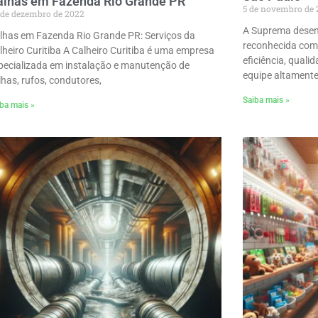
alhas em Fazenda Rio Grande PR
5 de novembro de 
 de dezembro de 2022
A Suprema desen
lhas em Fazenda Rio Grande PR: Serviços da
reconhecida como
lheiro Curitiba A Calheiro Curitiba é uma empresa
eficiência, qual
pecializada em instalação e manutenção de
equipe altament
lhas, rufos, condutores,
Saiba mais »
ba mais »