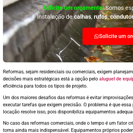
Solicite um orçamento!
Somos esp
instalação de
calhas
,
rufos
,
conduto
Solicite um o
Reformas, sejam residenciais ou comerciais, exigem planejamen
decisões mais estratégicas está a opção pelo
aluguel de equ
eficiência para todos os tipos de projeto.
Um dos maiores desafios das reformas é evitar improvisações
executar tarefas que exigem precisão. O problema é que essa p
locação resolve isso, pois disponibiliza equipamentos adequa
No caso das reformas comerciais, onde o tempo é um fator crí
torna ainda mais indispensável. Equipamentos próprios pode