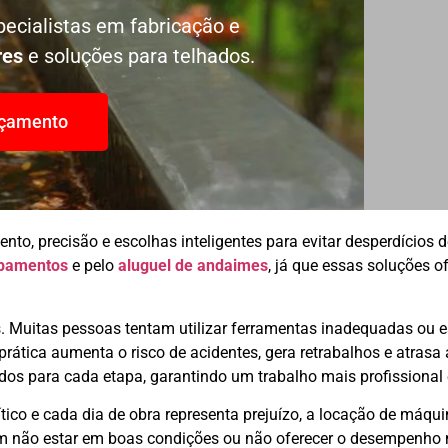
ecialistas em fabricação e
res
e soluções para telhados.
rçamento
to, precisão e escolhas inteligentes para evitar desperdícios d
ipamentos
e pelo
aluguel de andaimes
, já que essas soluções o
. Muitas pessoas tentam utilizar ferramentas inadequadas ou e
rática aumenta o risco de acidentes, gera retrabalhos e atrasa 
dos para cada etapa, garantindo um trabalho mais profissional
tico e cada dia de obra representa prejuízo, a locação de máqu
m não estar em boas condições ou não oferecer o desempenho ne