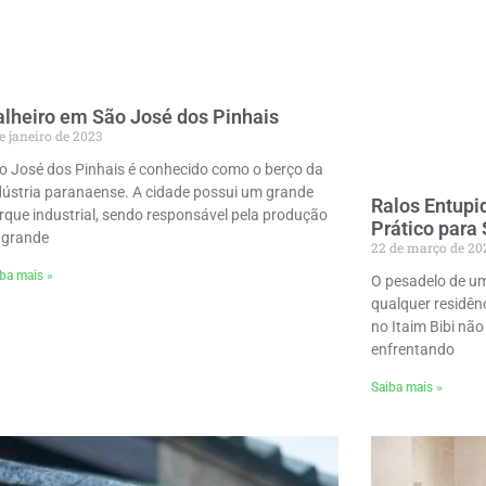
lheiro em São José dos Pinhais
e janeiro de 2023
o José dos Pinhais é conhecido como o berço da
dústria paranaense. A cidade possui um grande
Ralos Entupid
rque industrial, sendo responsável pela produção
Prático para
 grande
22 de março de 20
ba mais »
O pesadelo de u
qualquer residên
no Itaim Bibi não
enfrentando
Saiba mais »