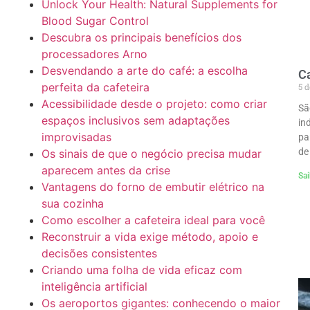
Unlock Your Health: Natural Supplements for
Blood Sugar Control
Descubra os principais benefícios dos
processadores Arno
Desvendando a arte do café: a escolha
Ca
perfeita da cafeteira
5 d
Acessibilidade desde o projeto: como criar
Sã
espaços inclusivos sem adaptações
in
improvisadas
pa
de
Os sinais de que o negócio precisa mudar
aparecem antes da crise
Sai
Vantagens do forno de embutir elétrico na
sua cozinha
Como escolher a cafeteira ideal para você
Reconstruir a vida exige método, apoio e
decisões consistentes
Criando uma folha de vida eficaz com
inteligência artificial
Os aeroportos gigantes: conhecendo o maior