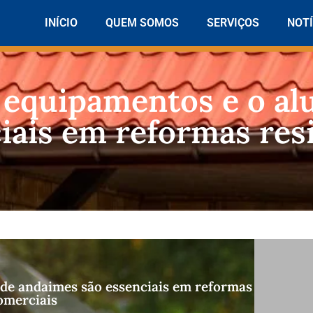
INÍCIO
QUEM SOMOS
SERVIÇOS
NOTÍ
 equipamentos e o al
iais em reformas resi
 de andaimes são essenciais em reformas
comerciais