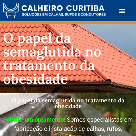
QUEM SOMOS
O papel da
semaglutida no
tratamento da
obesidade
O papel da semaglutida no tratamento da
obesidade
Solicite um orçamento!
Somos especialistas em
fabricação e instalação de
calhas
,
rufos
,