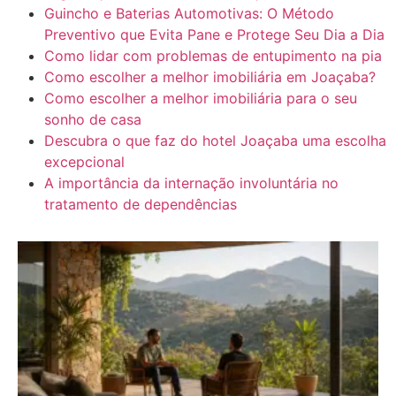
Guincho e Baterias Automotivas: O Método
Preventivo que Evita Pane e Protege Seu Dia a Dia
Como lidar com problemas de entupimento na pia
Como escolher a melhor imobiliária em Joaçaba?
Como escolher a melhor imobiliária para o seu
sonho de casa
Descubra o que faz do hotel Joaçaba uma escolha
excepcional
A importância da internação involuntária no
tratamento de dependências