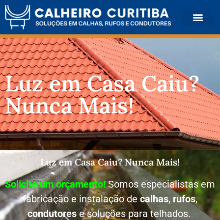
QUEM SOMOS
Luz em Casa Caiu?
Nunca Mais!
Luz em Casa Caiu? Nunca Mais!
Solicite um orçamento!
Somos especialistas em
fabricação e instalação de
calhas
,
rufos
,
condutores
e soluções para telhados.