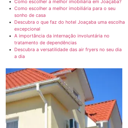
Como escolher a melhor imobiliária em Joaçaba?
Como escolher a melhor imobiliária para o seu
sonho de casa
Descubra o que faz do hotel Joaçaba uma escolha
excepcional
A importância da internação involuntária no
tratamento de dependências
Descubra a versatilidade das air fryers no seu dia
a dia