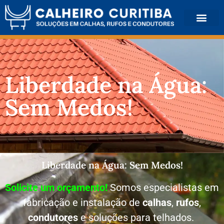
QUEM SOMOS
Liberdade na Água:
Sem Medos!
Liberdade na Água: Sem Medos!
Solicite um orçamento!
Somos especialistas em
fabricação e instalação de
calhas
,
rufos
,
condutores
e soluções para telhados.