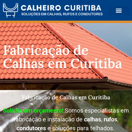
QUEM SOMOS
Fabricação de
Calhas em Curitiba
Fabricação de Calhas em Curitiba
Solicite um orçamento!
Somos especialistas em
fabricação e instalação de
calhas
,
rufos
,
condutores
e soluções para telhados.