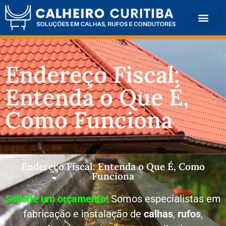
QUEM SOMOS
Endereço Fiscal:
Entenda o Que É,
Como Funciona
Endereço Fiscal: Entenda o Que É, Como
Funciona
Solicite um orçamento!
Somos especialistas em
fabricação e instalação de
calhas
,
rufos
,