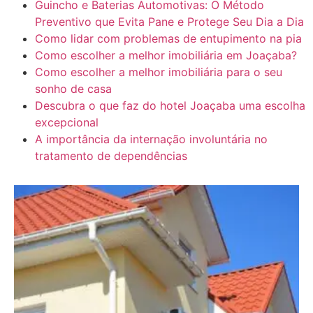
Guincho e Baterias Automotivas: O Método
Preventivo que Evita Pane e Protege Seu Dia a Dia
Como lidar com problemas de entupimento na pia
Como escolher a melhor imobiliária em Joaçaba?
Como escolher a melhor imobiliária para o seu
sonho de casa
Descubra o que faz do hotel Joaçaba uma escolha
excepcional
A importância da internação involuntária no
tratamento de dependências