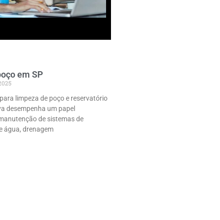
poço em SP
 2025
para limpeza de poço e reservatório
va desempenha um papel
manutenção de sistemas de
e água, drenagem