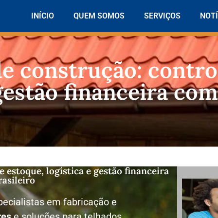
INÍCIO
QUEM SOMOS
SERVIÇOS
NOTÍ
e construção: contro
 gestão financeira c
 estoque, logística e gestão financeira
asileiro
ecialistas em fabricação e
res
e soluções para telhados.