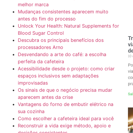
melhor marca
Mudanças consistentes aparecem muito
antes do fim do processo
Unlock Your Health: Natural Supplements for
Blood Sugar Control
Tr
Descubra os principais benefícios dos
vi
processadores Arno
d
Desvendando a arte do café: a escolha
10 
perfeita da cafeteira
Po
Acessibilidade desde o projeto: como criar
vi
espaços inclusivos sem adaptações
co
improvisadas
pr
Os sinais de que o negócio precisa mudar
Sai
aparecem antes da crise
Vantagens do forno de embutir elétrico na
sua cozinha
Como escolher a cafeteira ideal para você
Reconstruir a vida exige método, apoio e
decisões consistentes