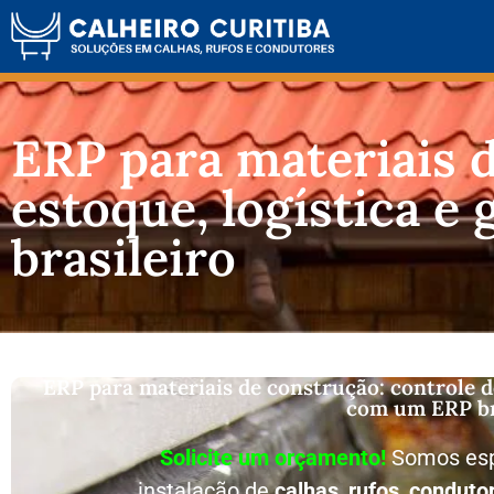
ERP para materiais d
estoque, logística e
brasileiro
ERP para materiais de construção: controle de
com um ERP br
Solicite um orçamento!
Somos esp
instalação de
calhas
,
rufos
,
conduto