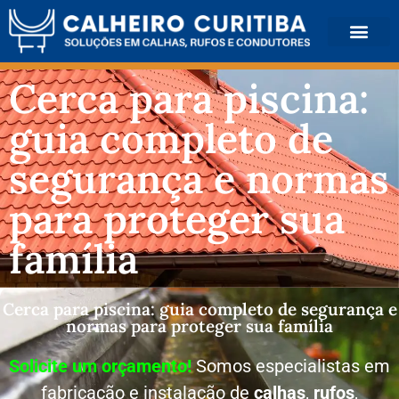
QUEM SOMOS
Cerca para piscina:
guia completo de
segurança e normas
para proteger sua
família
Cerca para piscina: guia completo de segurança e
normas para proteger sua família
Solicite um orçamento!
Somos especialistas em
fabricação e instalação de
calhas
,
rufos
,