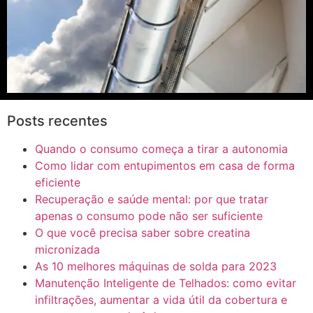
Posts recentes
Quando o consumo começa a tirar a autonomia
Como lidar com entupimentos em casa de forma
eficiente
Recuperação e saúde mental: por que tratar
apenas o consumo pode não ser suficiente
O que você precisa saber sobre creatina
micronizada
As 10 melhores máquinas de solda para 2023
Manutenção Inteligente de Telhados: como evitar
infiltrações, aumentar a vida útil da cobertura e