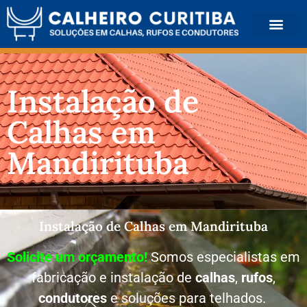
QUEM SOMOS
Instalação de
Calhas em
Mandirituba
Instalação de Calhas em Mandirituba
Solicite um orçamento!
Somos especialistas em
fabricação e instalação de
calhas
,
rufos
,
condutores
e soluções para telhados.