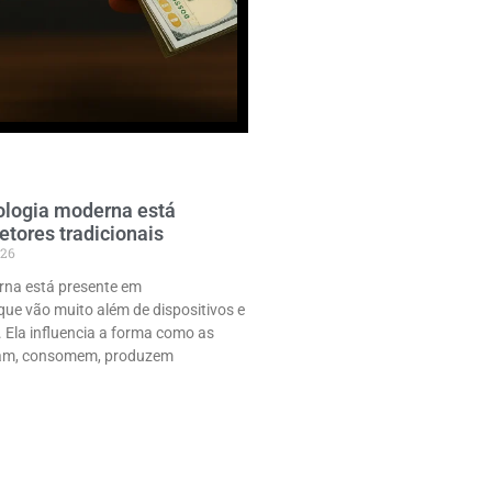
ologia moderna está
etores tradicionais
026
rna está presente em
ue vão muito além de dispositivos e
. Ela influencia a forma como as
ham, consomem, produzem