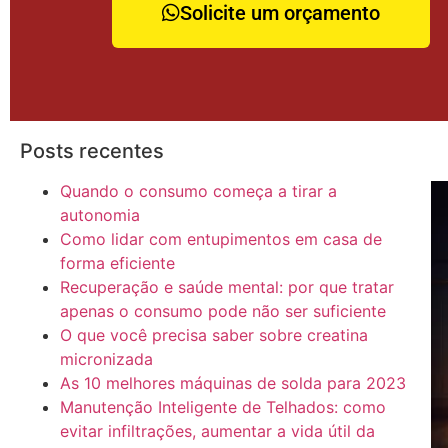
Solicite um orçamento
Posts recentes
Quando o consumo começa a tirar a
autonomia
Como lidar com entupimentos em casa de
forma eficiente
Recuperação e saúde mental: por que tratar
apenas o consumo pode não ser suficiente
O que você precisa saber sobre creatina
micronizada
As 10 melhores máquinas de solda para 2023
Manutenção Inteligente de Telhados: como
evitar infiltrações, aumentar a vida útil da