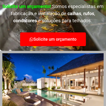
Solicite um orçamento!
Somos especialistas em
fabricação e instalação de
calhas
,
rufos
,
condutores
e soluções para telhados.
Solicite um orçamento